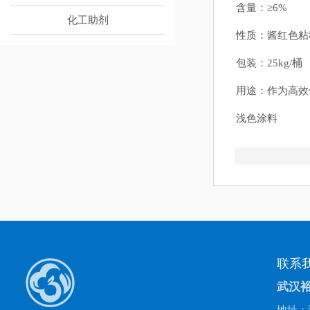
含量：≥6%
化工助剂
性质：酱红色粘
包装：25kg/桶
用途：作为高效催
浅色涂料
联系
武汉